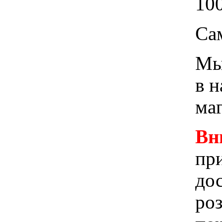
100
Са
Мы 
в 
ма
Вн
при
до
ро