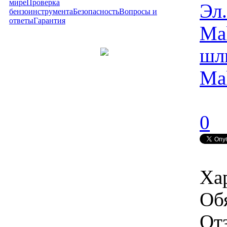
мире
Проверка
Эл
бензоинструмента
Безопасность
Вопросы и
ответы
Гарантия
Ma
шл
Ma
0
Ха
Об
От