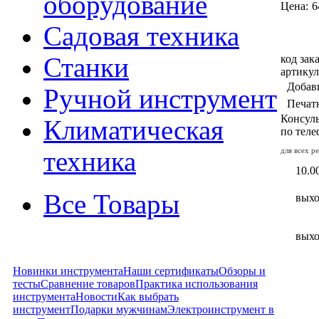
оборудование
Цена:
6
Садовая техника
код зака
Станки
артикул
Добав
Ручной инструмент
Печат
Консуль
Климатическая
по тел
для всех р
техника
10.00
Все Товары
вых
вых
Новинки инструмента
Наши сертификаты
Обзоры и
тесты
Сравнение товаров
Практика использования
инструмента
Новости
Как выбрать
инструмент
Подарки мужчинам
Электроинструмент в