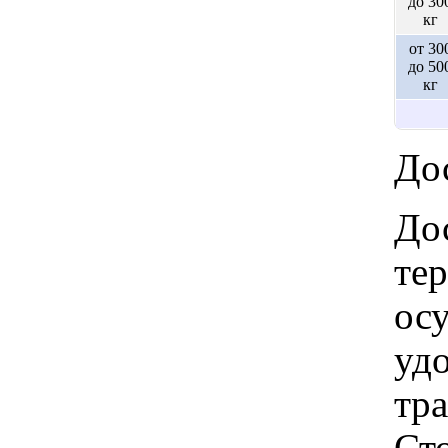
до 30
кг
от 30
до 50
кг
Дос
Дос
те
ос
удо
тр
Ст