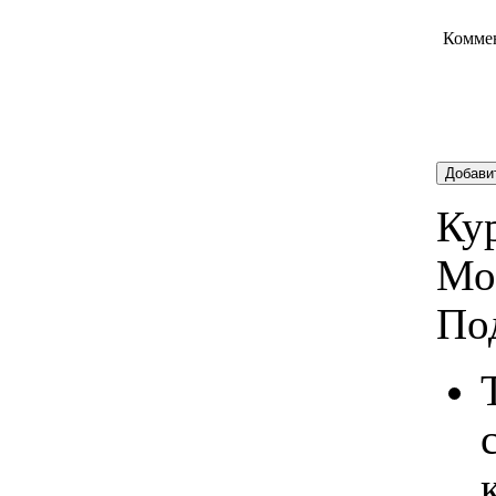
Комме
Добави
Кур
Мо
По