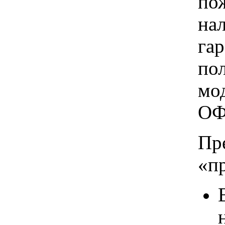
пож
на
га
по
мо
ОФ
Пр
«п