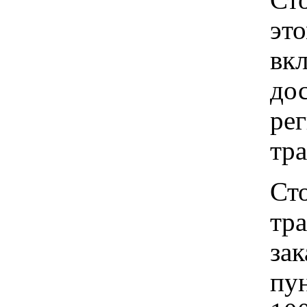
это
вкл
до
рег
тр
Ст
тр
зак
пу