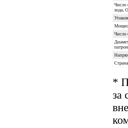
Число 
хода, 
Упаков
Мощно
Число 
Диамет
патрон
Напря
Страна
* 
за 
вн
ко