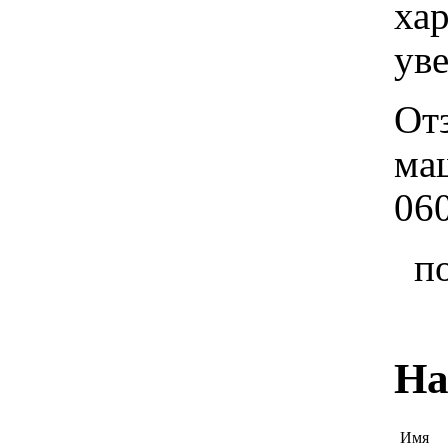
хар
ув
От
ма
06
п
На
Имя