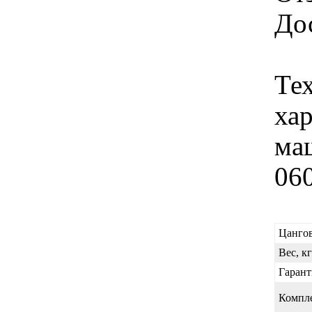
Дос
Те
ха
ма
06
Цанго
Вес, кг
Гарант
Компл