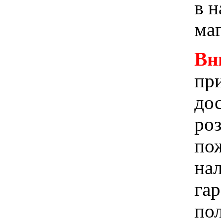
в 
ма
Вн
при
до
ро
пож
на
га
по