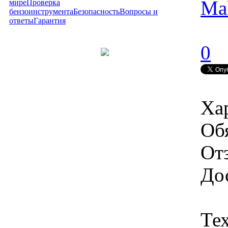
Mak
мире
Проверка
бензоинструмента
Безопасность
Вопросы и
ответы
Гарантия
0
Ха
Об
От
Дос
Те