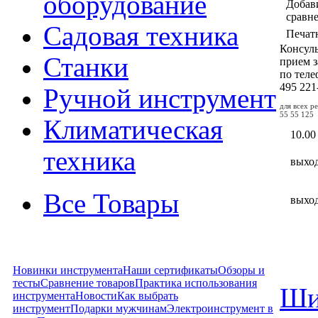
оборудование
Добав
сравн
Садовая техника
Печат
Консул
Станки
прием з
по тел
495
221
Ручной инструмент
для всех р
55 55 125
Климатическая
10.00
техника
выхо
Все Товары
выхо
Новинки инструмента
Наши сертификаты
Обзоры и
тесты
Сравнение товаров
Практика использования
Ши
инструмента
Новости
Как выбрать
инструмент
Подарки мужчинам
Электроинструмент в