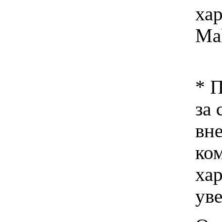
ха
Mak
* 
за 
вн
ко
хар
ув