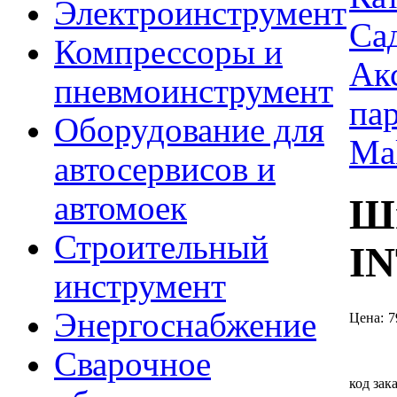
Электроинструмент
Са
Компрессоры и
Акс
пневмоинструмент
па
Оборудование для
Mak
автосервисов и
автомоек
Ши
Строительный
I
инструмент
Энергоснабжение
Цена:
7
Сварочное
код зак