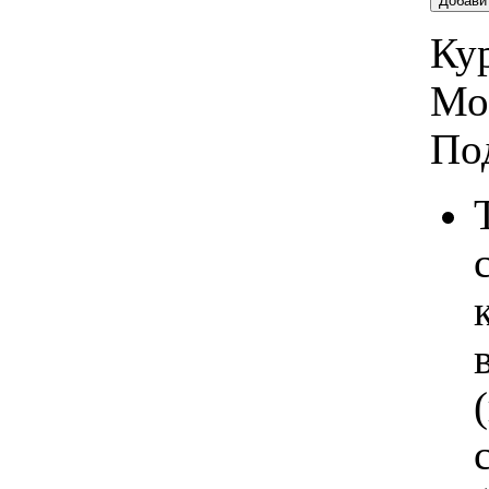
Добави
Кур
Мо
По