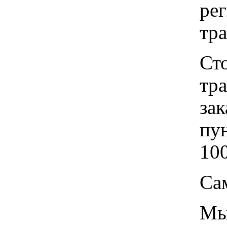
рег
тр
Ст
тр
зак
пу
100
Са
Мы 