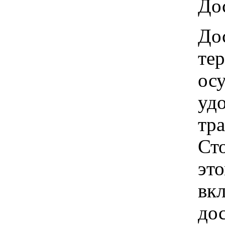
Дос
Дос
те
ос
удо
тр
Ст
это
вкл
до