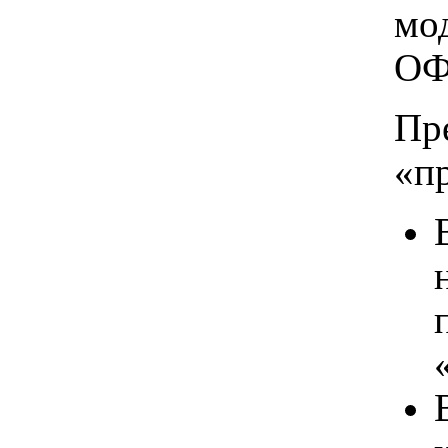
мо
ОФ
Пр
«п