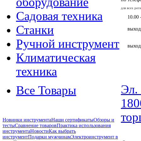
оборудование
для всех ре
Садовая техника
10.00 
Станки
выход
Ручной инструмент
выход
Климатическая
техника
Эл.
Все Товары
180
тор
Новинки инструмента
Наши сертификаты
Обзоры и
тесты
Сравнение товаров
Практика использования
инструмента
Новости
Как выбрать
инструмент
Подарки мужчинам
Электроинструмент в