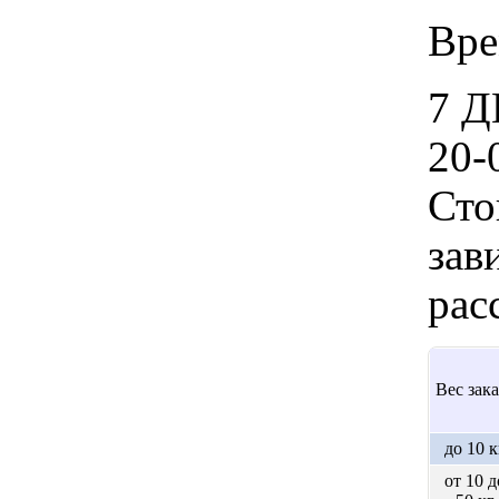
Вре
7 Д
20-
Сто
зав
рас
Вес зака
до 10 к
от 10 д