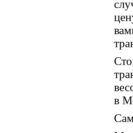
слу
цен
вам
тра
Сто
тра
вес
в М
Сам