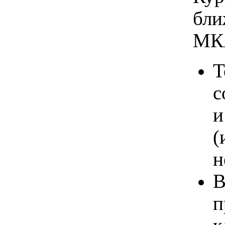
бли
МК
Т
с
и
(
н
В
п