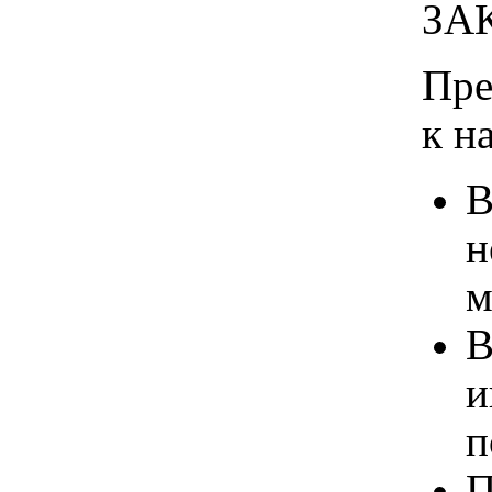
ЗА
Пре
к н
В
н
м
В
и
п
П