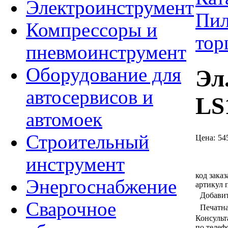
Электроинструмент
Пил
Компрессоры и
тор
пневмоинструмент
Оборудование для
Эл
автосервисов и
LS
автомоек
Строительный
Цена:
54
инструмент
код заказ
Энергоснабжение
артикул 
Добавит
Сварочное
Печатн
Консульт
по теле