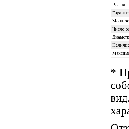
Вес, кг
Гаранти
Мощност
Число о
Диаметр
Наличие
Максима
* П
соб
вид
хар
Отз