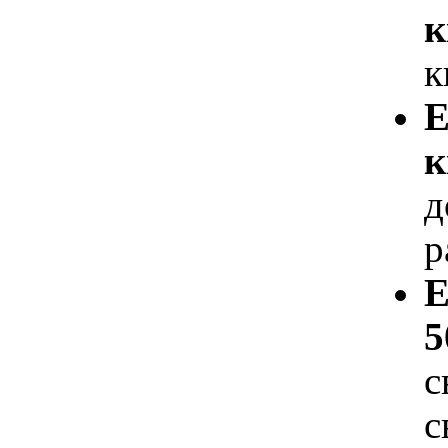
к
к
Е
к
д
р
Е
5
с
с