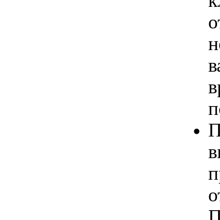
к
о
н
в
в
п
П
в
п
о
П