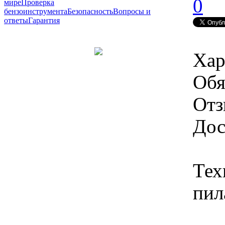
0
мире
Проверка
бензоинструмента
Безопасность
Вопросы и
ответы
Гарантия
Хар
Обя
Отз
Дос
Тех
пил