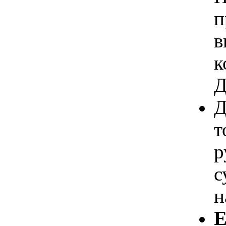
п
в
к
Д
Д
т
р
с
н
Е