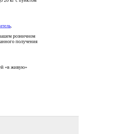
о 20 кг с пунктом
итель
.
 нашем розничном
ванного получения
ей «в живую»