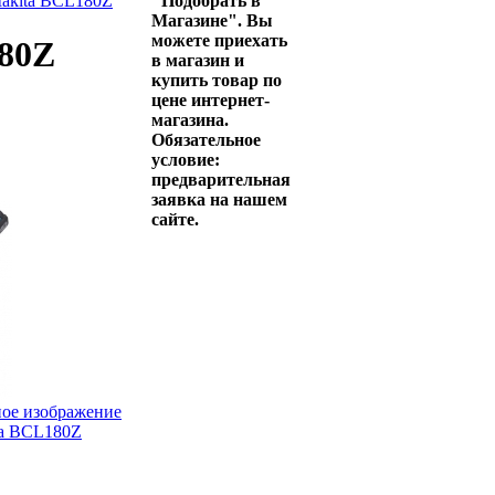
Makita BCL180Z
"Подобрать в
Магазине". Вы
можете приехать
180Z
в магазин и
купить товар по
цене интернет-
магазина.
Обязательное
условие:
предварительная
заявка на нашем
сайте.
ное изображение
ta BCL180Z