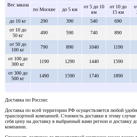
Вес заказа
от 5 до 10
от 10 до
о
по Москве
до 5 км
км
15 км
до 10 кг
290
390
540
690
от 10 до
490
590
740
890
50 кг
от 50 до
790
890
1040
1190
100 кг
от 100 до
1190
1290
1440
1590
300 кг
от 300 до
1490
1590
1740
1890
500 кг
Доставка по России:
Доставка по всей территории РФ осуществляется любой удобн
транспортной компанией. Стоимость доставки в этому случае 
себя цену на доставку в выбранный вами регион и доставку д
компании.