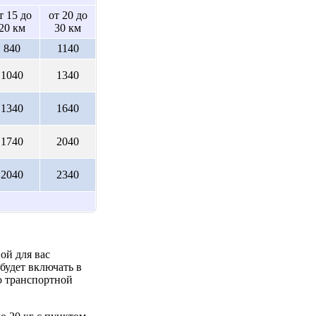
т 15 до
от 20 до
20 км
30 км
840
1140
1040
1340
1340
1640
1740
2040
2040
2340
ой для вас
будет включать в
о транспортной