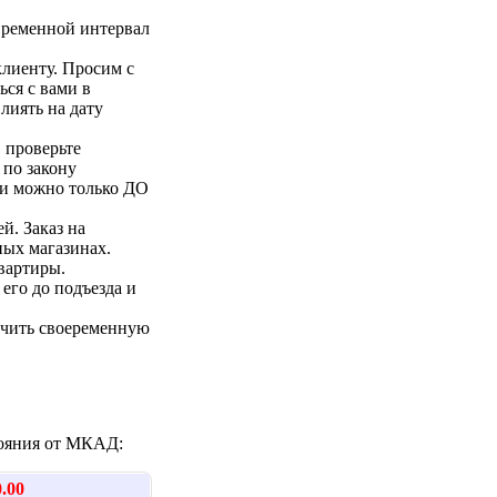
 временной интервал
клиенту. Просим с
ься с вами в
лиять на дату
 проверьте
 по закону
ии можно только ДО
й. Заказ на
ых магазинах.
вартиры.
его до подъезда и
ечить своеременную
стояния от МКАД:
0.00