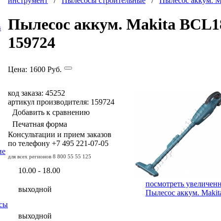
инструмент
/
Пылесосы строительные
/
Пылесос аккум. 
Пылесос аккум. Makita BCL
в
159724
Цена:
1600
Руб.
код заказа: 45252
артикул производителя: 159724
Добавить к сравнению
Печатная форма
Консультации и прием заказов
по телефону
+7 495
221-07-05
ие
для всех регионов
8 800 55 55 125
10.00 - 18.00
посмотреть увеличен
выходной
Пылесос аккум. Maki
сы
выходной