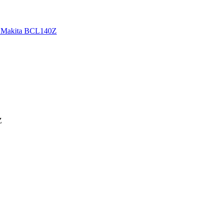
 Makita BCL140Z
Z