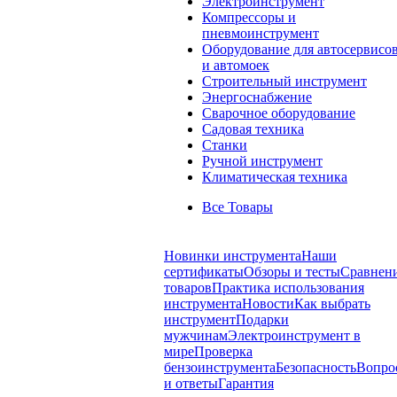
Электроинструмент
Компрессоры и
пневмоинструмент
Оборудование для автосервисо
и автомоек
Строительный инструмент
Энергоснабжение
Сварочное оборудование
Садовая техника
Станки
Ручной инструмент
Климатическая техника
Все Товары
Новинки инструмента
Наши
сертификаты
Обзоры и тесты
Сравнен
товаров
Практика использования
инструмента
Новости
Как выбрать
инструмент
Подарки
мужчинам
Электроинструмент в
мире
Проверка
бензоинструмента
Безопасность
Вопро
и ответы
Гарантия