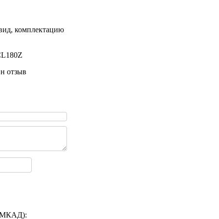
 вид, комплектацию
CL180Z
ин отзыв
а МКАД):