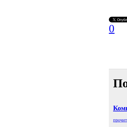
0
По
Ком
прочит