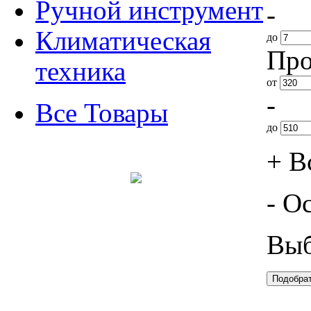
Ручной инструмент
-
Климатическая
до
Про
техника
от
-
Все Товары
до
+ В
- О
Выб