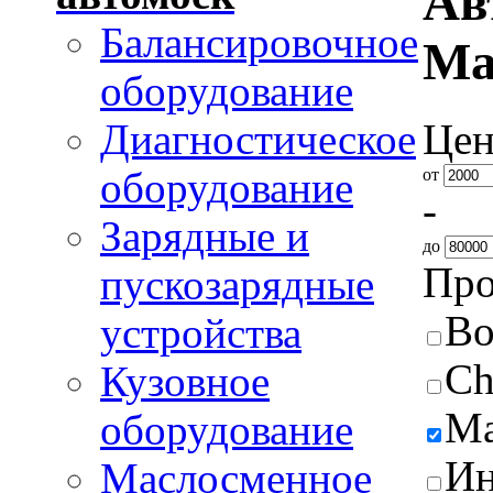
Ав
Балансировочное
Ma
оборудование
Цен
Диагностическое
от
оборудование
-
Зарядные и
до
Про
пускозарядные
Bo
устройства
Ch
Кузовное
Ma
оборудование
Ин
Маслосменное