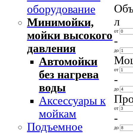
Объ
оборудование
л
Минимойки,
от
мойки высокого
-
давления
до
Мощ
Автомойки
от
без нагрева
-
воды
до
Про
Аксессуары к
от
мойкам
-
Подъемное
до