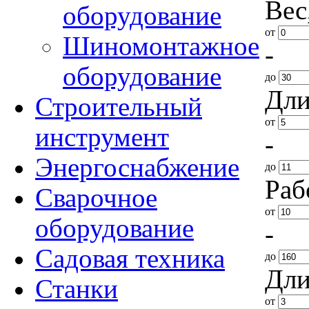
Вес
оборудование
от
Шиномонтажное
-
оборудование
до
Дли
Строительный
от
инструмент
-
Энергоснабжение
до
Раб
Сварочное
от
оборудование
-
Садовая техника
до
Дли
Станки
от