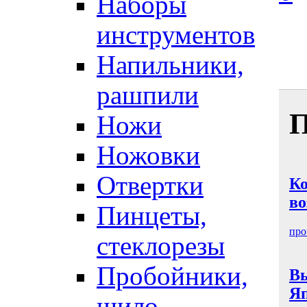
Наборы
инструментов
Напильники,
рашпили
П
Ножи
Ножовки
Отвертки
Ко
в
Пинцеты,
про
стеклорезы
Пробойники,
Вы
Яп
шило