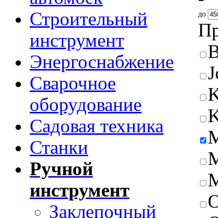
Строительный
до
Пр
инструмент
B
Энергоснабжение
J
Сварочное
K
оборудование
K
Садовая техника
M
Станки
M
Ручной
M
инструмент
Заклепочный