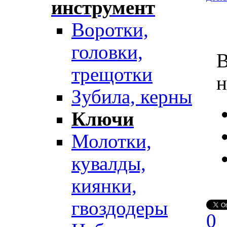
инструмент
Воротки,
головки,
В
трещотки
н
Зубила, керны
Ключи
Молотки,
кувалды,
киянки,
гвоздодеры
0