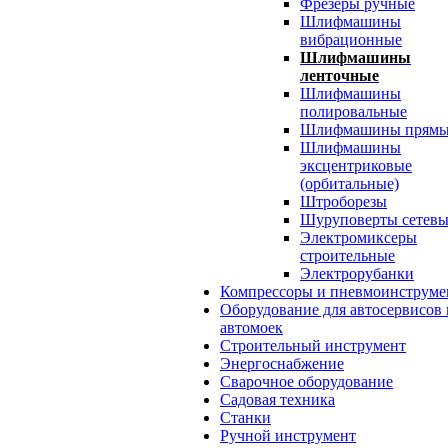
Фрезеры ручные
Шлифмашины
вибрационные
Шлифмашины
ленточные
Шлифмашины
полировальные
Шлифмашины прямы
Шлифмашины
эксцентриковые
(орбитальные)
Штроборезы
Шуруповерты сетевы
Электромиксеры
строительные
Электрорубанки
Компрессоры и пневмоинструме
Оборудование для автосервисов 
автомоек
Строительный инструмент
Энергоснабжение
Сварочное оборудование
Садовая техника
Станки
Ручной инструмент