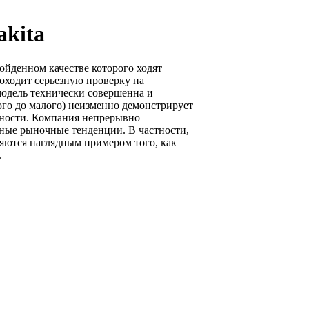
kita
ойденном качестве которого ходят
роходит серьезную проверку на
одель технически совершенна и
ого до малого) неизменно демонстрирует
жности. Компания непрерывно
нные рыночные тенденции. В частности,
яются наглядным примером того, как
.