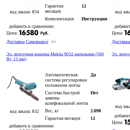
Гарантия
12
месяцев
код заказа: 854
код зак
Комплектация
Инструкция
добавить к сравнению
добавит
Цена:
Цена:
Доставка
Самовывоз
Доставка
Эл. ленточная машина Makita 9032 напильник (500
Эл. лент
Вт, 13 мм)
Автоматическая
Да
система регулировки
положения ленты
Система быстрой
Нет
замены
шлифовальной ленты
код зак
Вес, кг
2.090
код заказа: 832
добавит
Гарантия месяцев
12
Цена:
добавить к сравнению