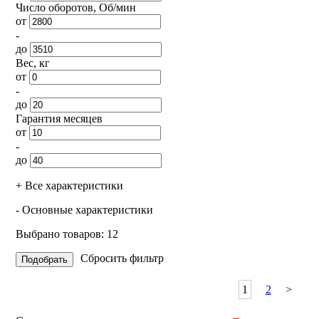
Число оборотов, Об/мин
от
-
до
Вес, кг
от
-
до
Гарантия месяцев
от
-
до
+ Все характеристики
- Основные характеристики
Выбрано товаров:
12
Сбросить фильтр
1
2
>