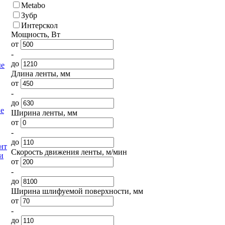
Metabo
Зубр
Интерскол
Мощность, Вт
от
-
до
е
Длина ленты, мм
от
-
до
е
Ширина ленты, мм
от
-
до
нт
Скорость движения ленты, м/мин
и
от
-
до
Ширина шлифуемой поверхности, мм
от
-
до