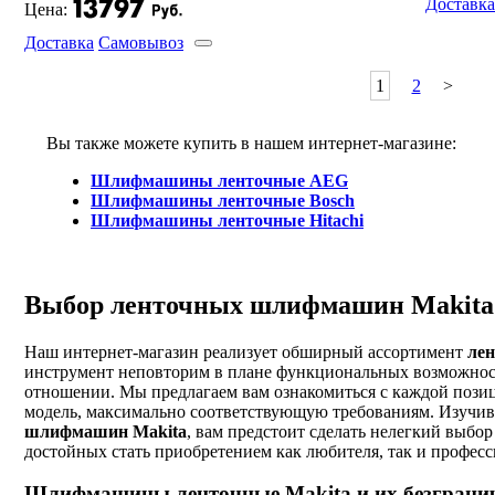
Доставка
Цена:
Доставка
Самовывоз
1
2
>
Вы также можете купить в нашем интернет-магазине:
Шлифмашины ленточные AEG
Шлифмашины ленточные Bosch
Шлифмашины ленточные Hitachi
Выбор ленточных шлифмашин Makita
Наш интернет-магазин реализует обширный ассортимент
ле
инструмент неповторим в плане функциональных возможност
отношении. Мы предлагаем вам ознакомиться с каждой позиц
модель, максимально соответствующую требованиям. Изучив
шлифмашин Makita
, вам предстоит сделать нелегкий выбо
достойных стать приобретением как любителя, так и профес
Шлифмашины ленточные Makita и их безграни