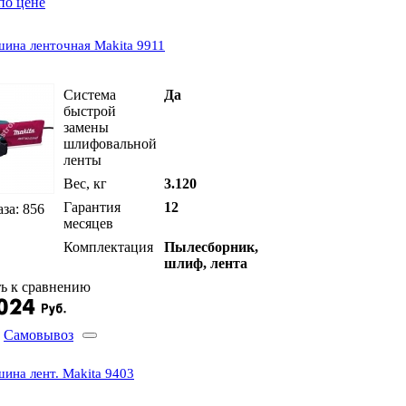
по цене
на ленточная Makita 9911
Система
Да
быстрой
замены
шлифовальной
ленты
Вес, кг
3.120
Гарантия
12
аза: 856
месяцев
Комплектация
Пылесборник,
шлиф, лента
ь к сравнению
Самовывоз
на лент. Makita 9403