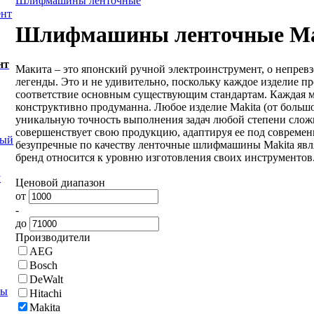
Шлифмашины ленточные
ент
Шлифмашины ленточные Ma
нт
Макита – это японский ручной электроинструмент, о непревз
легенды. Это и не удивительно, поскольку каждое изделие п
соответствие основным существующим стандартам. Каждая м
конструктивно продуманна. Любое изделие Makita (от больш
уникальную точность выполнения задач любой степени сло
совершенствует свою продукцию, адаптируя ее под совреме
ный
безупречные по качеству ленточные шлифмашины Makita явл
бренд относится к уровню изготовления своих инструментов
у
Ценовой диапазон
от
-
до
Производители
AEG
Bosch
DeWalt
ны
Hitachi
Makita