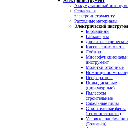
Электроинструмент
Аккумуляторный инструм
Оснастка к
электроинструменту
Расходные материалы
Электрический инструме
Бормашины
Гайковерты
Дрели электрические
Клеевые пистолеты
Лобзики
Многофункциональ
инструмент
Молотки отбойные
Ножницы по металл
Перфораторы
Пилы дисковые
(циркулярные)
Пылесосы
строительные
Сабельные пилы
Строительные фены
(термопистолеты)
Угловые шлифмаши
(Болгарка)