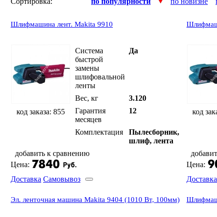
Сортировка:
по популярности
по новизне
Шлифмашина лент. Makita 9910
Шлифмаши
Система
Да
быстрой
замены
шлифовальной
ленты
Вес, кг
3.120
Гарантия
12
код заказа: 855
код зак
месяцев
Комплектация
Пылесборник,
шлиф, лента
добавить к сравнению
добавит
Цена:
Цена:
Доставка
Самовывоз
Доставка
Эл. ленточная машина Makita 9404 (1010 Вт, 100мм)
Шлифмаши