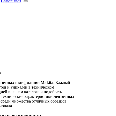
Самовывоз
.
нточных шлифмашин Makita
. Каждый
ей и уникален в техническом
ией в нашем каталоге и подобрать
 технические характеристики
ленточных
р среди множества отличных образцов,
сионала.
чные возможности.