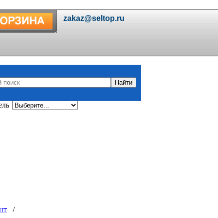
ель
нт
/