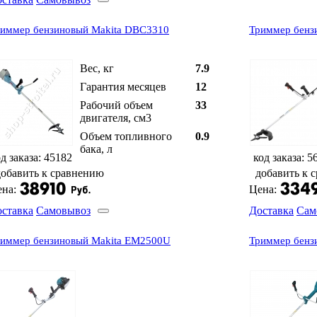
иммер бензиновый Makita DBC3310
Триммер бенз
Вес, кг
7.9
Гарантия месяцев
12
Рабочий объем
33
двигателя, см3
Объем топливного
0.9
бака, л
д заказа: 45182
код заказа: 5
добавить к сравнению
добавить к 
на:
Цена:
ставка
Самовывоз
Доставка
Сам
иммер бензиновый Makita EM2500U
Триммер бенз