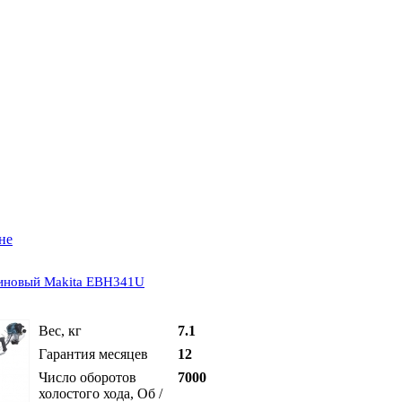
не
иновый Makita EBH341U
Вес, кг
7.1
Гарантия месяцев
12
Число оборотов
7000
холостого хода, Об /