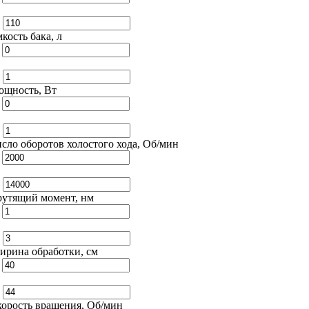
о
кость бака, л
т
о
ощность, Вт
т
о
сло оборотов холостого хода, Об/мин
т
о
утящий момент, нм
т
о
рина обработки, см
т
о
орость вращения, Об/мин