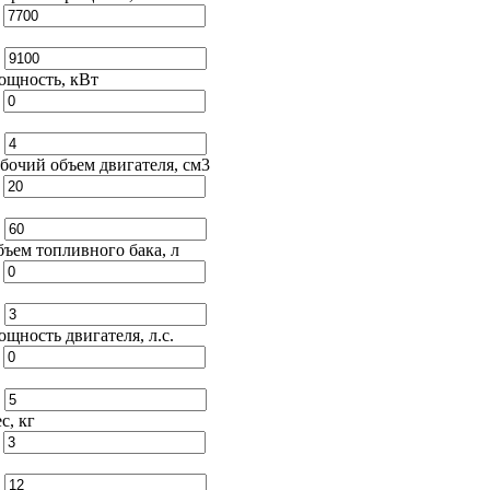
т
о
ощность, кВт
т
о
бочий объем двигателя, см3
т
о
ъем топливного бака, л
т
о
щность двигателя, л.с.
т
о
с, кг
т
о