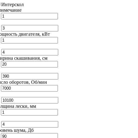
Интерскол
римечание
т
о
щность двигателя, кВт
т
о
ирина скашивания, см
т
о
сло оборотов, Об/мин
т
о
лщина лески, мм
т
о
овень шума, Дб
т