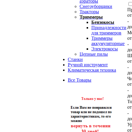
аэраторы
Снегоуборщики
П
Тракторы
о
Триммеры
-
Бензокосы
д
Принадлежности
Мо
для триммеров
о
Триммеры
аккумуляторные
-
Электрокосы
д
Цепные пилы
Ш
Станки
о
Ручной инструмент
-
Климатическая техника
д
Чи
Все Товары
о
-
д
То
о
-
д
Ур
о