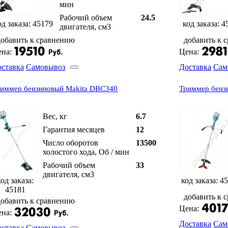
мин
Рабочий объем
24.5
од заказа: 45179
код заказа: 4
двигателя, см3
добавить к сравнению
добавить к 
на:
Цена:
ставка
Самовывоз
Доставка
Сам
иммер бензиновый Makita DBC340
Триммер бенз
Вес, кг
6.7
Гарантия месяцев
12
Число оборотов
13500
холостого хода, Об / мин
Рабочий объем
33
двигателя, см3
код заказа:
код заказа: 4
45181
добавить к 
добавить к сравнению
Цена:
на:
Доставка
Сам
ставка
Самовывоз