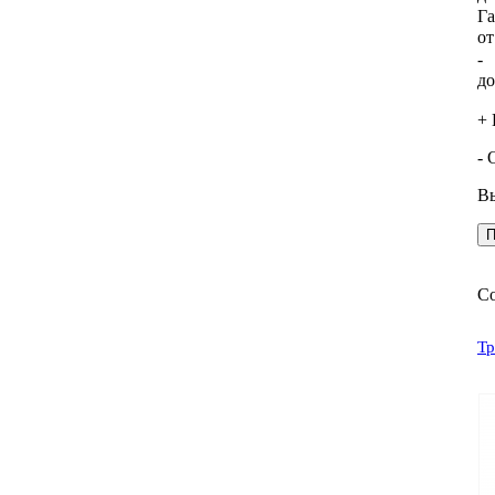
Га
о
-
д
+ 
- 
Вы
С
Тр