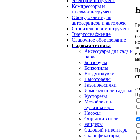
Электроинструмент
Компрессоры и
пневмоинструмент
Оборудование для
автосервисов и автомоек
Бе
Строительный инструмент
те
Энергоснабжение
бе
Сварочное оборудование
ис
Садовая техника
эк
Аксессуары для сада и
вр
парка
ма
Бензобуры
Бензопилы
Це
Воздуходувки
о
Высоторезы
-
Газонокосилки
д
Измельчители садовые
П
Кусторезы
Мотоблоки и
культиваторы
Насосы
Опрыскиватели
Райдеры
Садовый инвентарь
Скарификаторы,