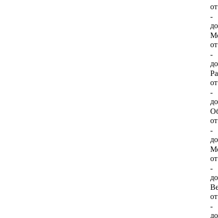
о
-
д
М
о
-
д
Ра
о
-
д
Об
о
-
д
Мо
о
-
д
Ве
о
-
д