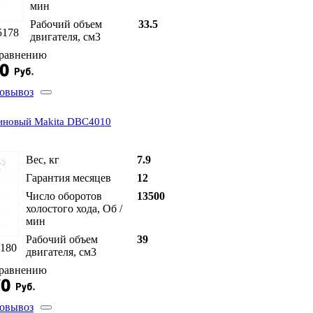
мин
Рабочий объем
33.5
5178
двигателя, см3
сравнению
овывоз
иновый Makita DBC4010
Вес, кг
7.9
Гарантия месяцев
12
Число оборотов
13500
холостого хода, Об /
мин
Рабочий объем
39
5180
двигателя, см3
сравнению
овывоз