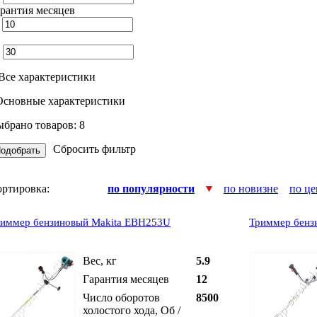
рантия месяцев
т
о
Все характеристики
Основные характеристики
брано товаров:
8
Сбросить фильтр
ортировка:
по популярности
по новизне
по це
иммер бензиновый Makita EBH253U
Триммер бенз
Вес, кг
5.9
Гарантия месяцев
12
Число оборотов
8500
холостого хода, Об /