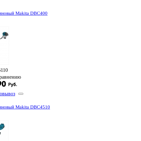
иновый Makita DBC400
6110
сравнению
овывоз
иновый Makita DBC4510