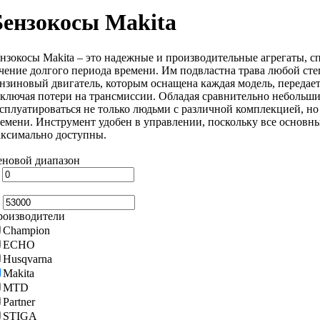
Бензокосы Makita
нзокосы Makita – это надежные и производительные агрегаты, с
чение долгого периода времени. Им подвластна трава любой с
нзиновый двигатель, которым оснащена каждая модель, передае
ключая потери на трансмиссии. Обладая сравнительно небольши
сплуатироваться не только людьми с различной комплекцией, но
емени. Инструмент удобен в управлении, поскольку все основ
ксимально доступны.
новой диапазон
т
о
роизводители
Champion
ECHO
Husqvarna
Makita
MTD
Partner
STIGA