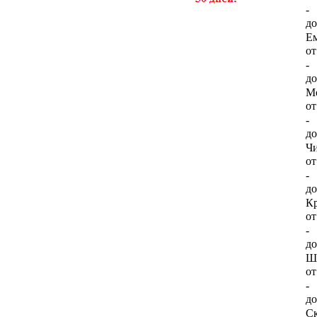
-
д
Ем
о
-
д
М
о
-
д
Чи
о
-
д
Кр
о
-
д
Ши
о
-
д
Ск