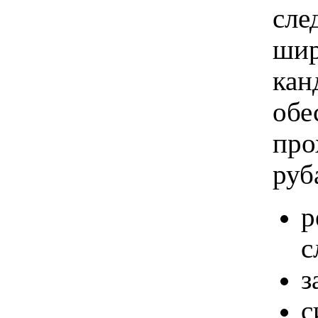
сле
шир
кан
обе
про
руб
р
с
з
с