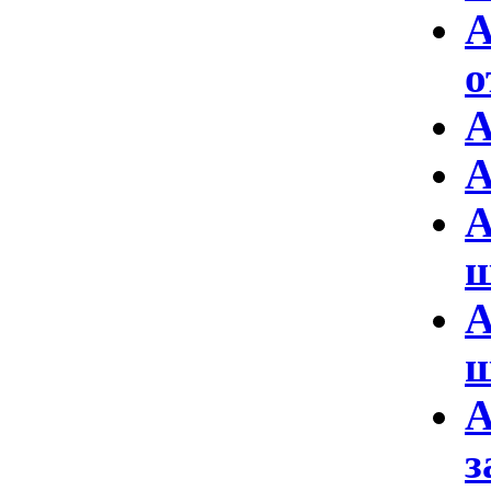
А
о
А
А
А
А
ш
А
з