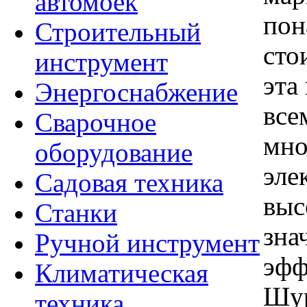
автомоек
пон
Строительный
сто
инструмент
эта
Энергоснабжение
все
Сварочное
мно
оборудование
эле
Садовая техника
выс
Станки
зна
Ручной инструмент
эфф
Климатическая
Шур
техника