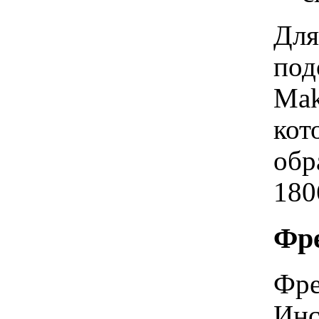
Для
под
Mak
кот
обр
180
Фре
Фре
Инс