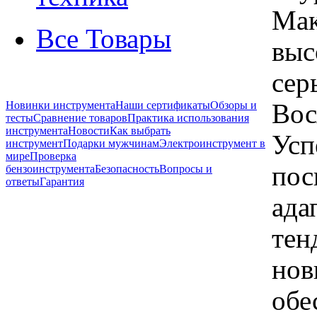
Мак
Все Товары
выс
сер
Вос
Новинки инструмента
Наши сертификаты
Обзоры и
тесты
Сравнение товаров
Практика использования
инструмента
Новости
Как выбрать
Усп
инструмент
Подарки мужчинам
Электроинструмент в
мире
Проверка
пос
бензоинструмента
Безопасность
Вопросы и
ответы
Гарантия
ада
тен
нов
обе