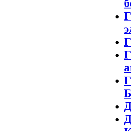
б
Г
э
Г
Г
а
Г
Б
Д
Д