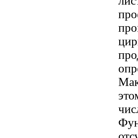
лис
про
про
цир
про
опр
Мак
это
чис
Фун
отс