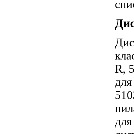
спи
Дис
Дис
кла
R, 
для
510
пил
для