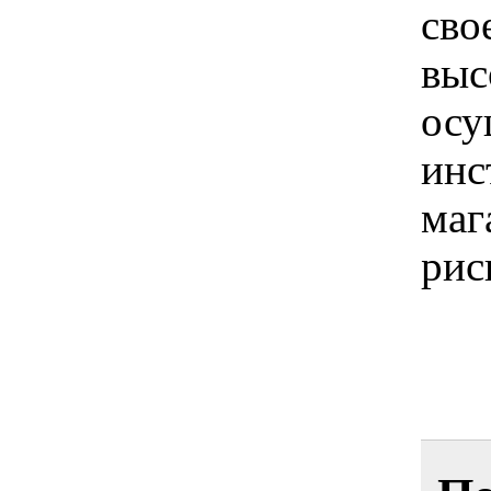
сво
выс
осу
инс
маг
рис