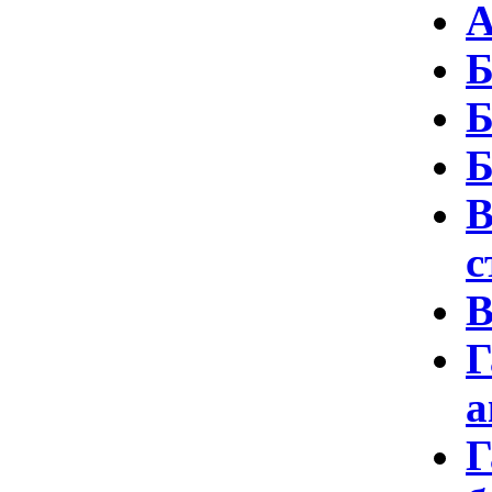
А
Б
Б
Б
В
с
В
Г
а
Г