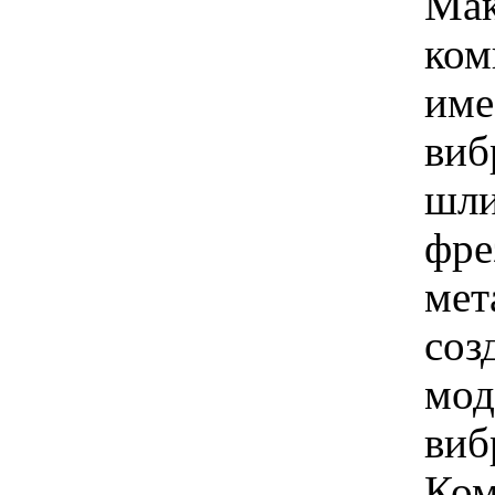
Мак
ком
име
виб
шли
фре
мет
соз
мод
виб
Ком