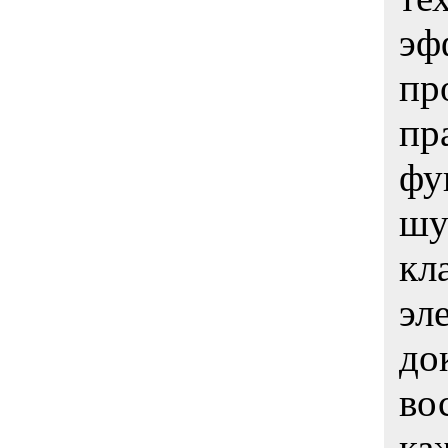
эф
пр
пр
фу
шу
кл
эл
до
во
ка