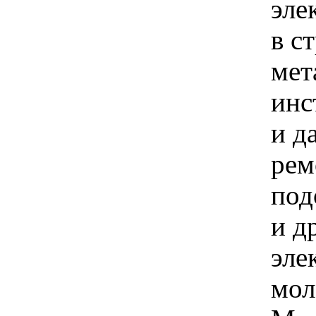
эле
в с
мет
инс
и д
рем
под
и д
эле
мол