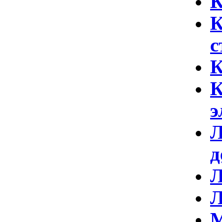
К
с
К
К
э
Л
д
Л
Л
М