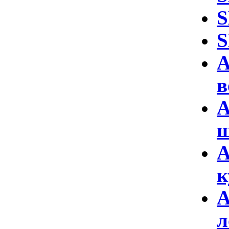
S
S
А
в
А
ш
А
к
А
л