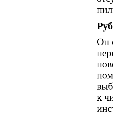
пи
Руб
Он 
нер
пов
пом
выб
к ч
инс