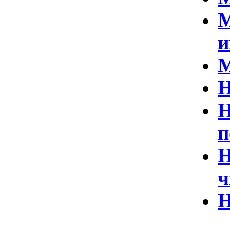
М
и
М
Н
Н
п
Н
ч