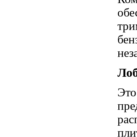
обе
три
бен
нез
Лоб
Это
пре
рас
пли