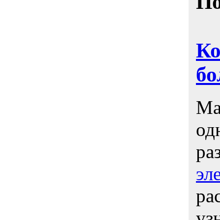
По
Ко
бо
Ма
од
ра
эл
ра
уз