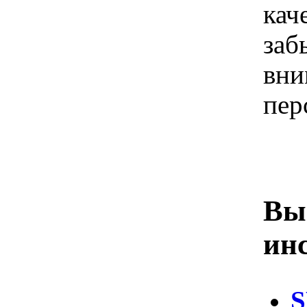
кач
заб
вни
пер
Вы
ин
S