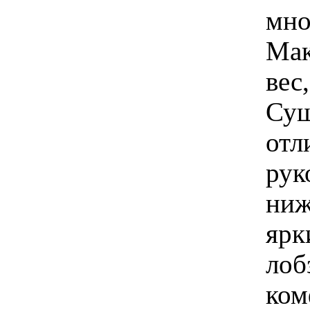
мно
Мак
вес
Сущ
отл
рук
ниж
ярк
лоб
ком