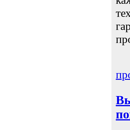
те
га
пр
пр
Вы
по