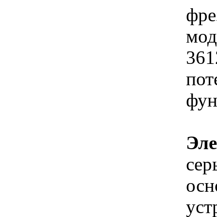
фре
мод
361
пот
фун
Эле
сер
осн
уст