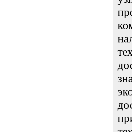
пр
ко
на
те
до
зн
эк
до
пр
те