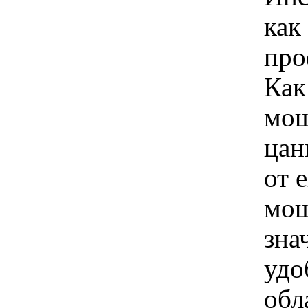
как
про
Как
мощ
цан
от 
мо
зна
удо
обл